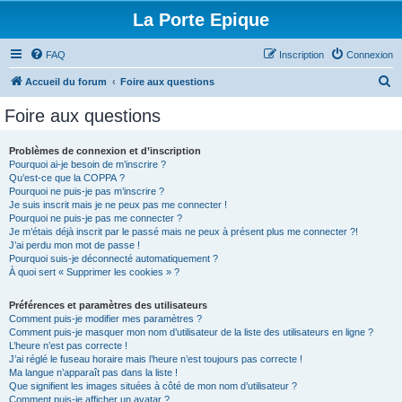
La Porte Epique
FAQ
Inscription
Connexion
R
Accueil du forum
Foire aux questions
e
Foire aux questions
c
h
Problèmes de connexion et d’inscription
Pourquoi ai-je besoin de m’inscrire ?
e
Qu’est-ce que la COPPA ?
r
Pourquoi ne puis-je pas m’inscrire ?
Je suis inscrit mais je ne peux pas me connecter !
c
Pourquoi ne puis-je pas me connecter ?
Je m’étais déjà inscrit par le passé mais ne peux à présent plus me connecter ?!
h
J’ai perdu mon mot de passe !
e
Pourquoi suis-je déconnecté automatiquement ?
À quoi sert « Supprimer les cookies » ?
r
Préférences et paramètres des utilisateurs
Comment puis-je modifier mes paramètres ?
Comment puis-je masquer mon nom d’utilisateur de la liste des utilisateurs en ligne ?
L’heure n’est pas correcte !
J’ai réglé le fuseau horaire mais l’heure n’est toujours pas correcte !
Ma langue n’apparaît pas dans la liste !
Que signifient les images situées à côté de mon nom d’utilisateur ?
Comment puis-je afficher un avatar ?