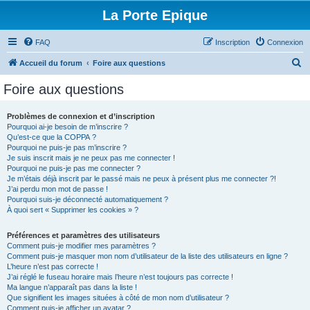
La Porte Epique
FAQ
Inscription
Connexion
R
Accueil du forum
Foire aux questions
e
Foire aux questions
c
h
Problèmes de connexion et d’inscription
Pourquoi ai-je besoin de m’inscrire ?
e
Qu’est-ce que la COPPA ?
r
Pourquoi ne puis-je pas m’inscrire ?
Je suis inscrit mais je ne peux pas me connecter !
c
Pourquoi ne puis-je pas me connecter ?
Je m’étais déjà inscrit par le passé mais ne peux à présent plus me connecter ?!
h
J’ai perdu mon mot de passe !
e
Pourquoi suis-je déconnecté automatiquement ?
À quoi sert « Supprimer les cookies » ?
r
Préférences et paramètres des utilisateurs
Comment puis-je modifier mes paramètres ?
Comment puis-je masquer mon nom d’utilisateur de la liste des utilisateurs en ligne ?
L’heure n’est pas correcte !
J’ai réglé le fuseau horaire mais l’heure n’est toujours pas correcte !
Ma langue n’apparaît pas dans la liste !
Que signifient les images situées à côté de mon nom d’utilisateur ?
Comment puis-je afficher un avatar ?