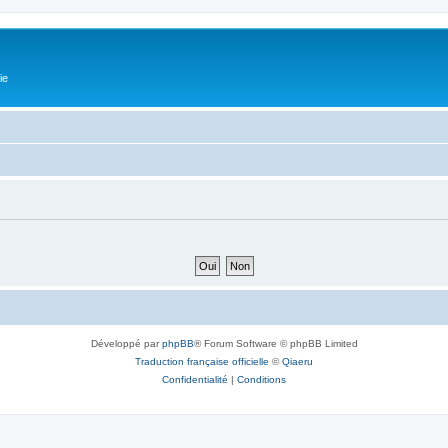
ie
Développé par
phpBB
® Forum Software © phpBB Limited
Traduction française officielle
©
Qiaeru
Confidentialité
|
Conditions