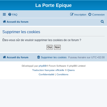
La Porte Epique
FAQ
Inscription
Connexion
R
Accueil du forum
e
Supprimer les cookies
c
h
Êtes-vous sûr de vouloir supprimer les cookies de ce forum ?
e
r
c
Accueil du forum
Supprimer les cookies
Fuseau horaire sur
UTC+02:00
h
Développé par
phpBB
® Forum Software © phpBB Limited
e
Traduction française officielle
©
Qiaeru
r
Confidentialité
|
Conditions