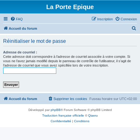
La Porte Epique
FAQ
Inscription
Connexion
R
Accueil du forum
e
Réinitialiser le mot de passe
c
h
Adresse de courriel :
Cette adresse doit correspondre à l’adresse de courriel associée à votre compte. Si
e
vous ne l’avez jamais modifié depuis le panneau de contrôle de l’utilisateur, il s’agit de
l’adresse de courriel que vous avez spécifiée lors de votre inscription.
r
c
h
e
r
Accueil du forum
Supprimer les cookies
Fuseau horaire sur
UTC+02:00
Développé par
phpBB
® Forum Software © phpBB Limited
Traduction française officielle
©
Qiaeru
Confidentialité
|
Conditions