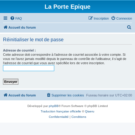
La Porte Epique
FAQ
Inscription
Connexion
R
Accueil du forum
e
Réinitialiser le mot de passe
c
h
Adresse de courriel :
Cette adresse doit correspondre à l’adresse de courriel associée à votre compte. Si
e
vous ne l’avez jamais modifié depuis le panneau de contrôle de l’utilisateur, il s’agit de
l’adresse de courriel que vous avez spécifiée lors de votre inscription.
r
c
h
e
r
Accueil du forum
Supprimer les cookies
Fuseau horaire sur
UTC+02:00
Développé par
phpBB
® Forum Software © phpBB Limited
Traduction française officielle
©
Qiaeru
Confidentialité
|
Conditions