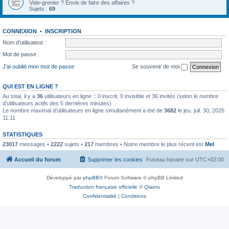
Vide-grenier ? Envie de faire des affaires ?
Sujets :
69
CONNEXION
•
INSCRIPTION
Nom d’utilisateur :
Mot de passe :
J’ai oublié mon mot de passe
Se souvenir de moi
QUI EST EN LIGNE ?
Au total, il y a
36
utilisateurs en ligne :: 0 inscrit, 0 invisible et 36 invités (selon le nombre
d’utilisateurs actifs des 5 dernières minutes)
Le nombre maximal d’utilisateurs en ligne simultanément a été de
3682
le jeu. juil. 30, 2026
11:11
STATISTIQUES
23017
messages •
2222
sujets •
217
membres • Notre membre le plus récent est
Mel
Accueil du forum
Supprimer les cookies
Fuseau horaire sur
UTC+02:00
Développé par
phpBB
® Forum Software © phpBB Limited
Traduction française officielle
©
Qiaeru
Confidentialité
|
Conditions