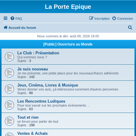
La Porte Epique
FAQ
Inscription
Connexion
R
Accueil du forum
e
Nous sommes le dim. août 09, 2026 18:00
c
[Public] Ouverture au Monde
h
Le Club : Présentation
e
Qui sommes nous ?
Sujets :
3
r
Je suis nouveau
c
Je me présente, une petite place pour les nouveaux/futurs adhérents
Sujets :
142
h
Jeux, Cinéma, Livres & Musique
e
Venez donner vos avis, çà intéressera surement d'autres personnes
Sujets :
80
r
Les Rencontres Ludiques
Pour tout savoir sur les prochains événements ...
Sujets :
63
Tout et rien
un forum pour parler de tout
Sujets :
198
Ventes & Achats