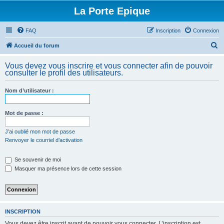
La Porte Epique
FAQ
Inscription
Connexion
R
Accueil du forum
e
Vous devez vous inscrire et vous connecter afin de pouvoir
c
consulter le profil des utilisateurs.
h
Nom d’utilisateur :
e
r
Mot de passe :
c
h
J’ai oublié mon mot de passe
Renvoyer le courriel d’activation
e
r
Se souvenir de moi
Masquer ma présence lors de cette session
INSCRIPTION
Vous devez être inscrit avant de pouvoir vous connecter. L’inscription est