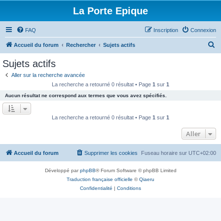
La Porte Epique
FAQ
Inscription
Connexion
R
Accueil du forum
Rechercher
Sujets actifs
e
Sujets actifs
c
Aller sur la recherche avancée
h
La recherche a retourné 0 résultat • Page
1
sur
1
e
Aucun résultat ne correspond aux termes que vous avez spécifiés.
r
c
La recherche a retourné 0 résultat • Page
1
sur
1
h
Aller
e
r
Accueil du forum
Supprimer les cookies
Fuseau horaire sur
UTC+02:00
Développé par
phpBB
® Forum Software © phpBB Limited
Traduction française officielle
©
Qiaeru
Confidentialité
|
Conditions