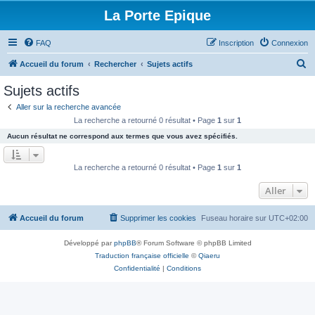
La Porte Epique
FAQ
Inscription
Connexion
R
Accueil du forum
Rechercher
Sujets actifs
e
Sujets actifs
c
Aller sur la recherche avancée
h
La recherche a retourné 0 résultat • Page
1
sur
1
e
Aucun résultat ne correspond aux termes que vous avez spécifiés.
r
c
La recherche a retourné 0 résultat • Page
1
sur
1
h
Aller
e
r
Accueil du forum
Supprimer les cookies
Fuseau horaire sur
UTC+02:00
Développé par
phpBB
® Forum Software © phpBB Limited
Traduction française officielle
©
Qiaeru
Confidentialité
|
Conditions