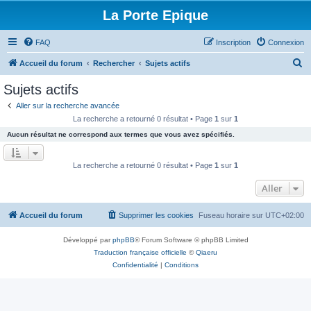
La Porte Epique
FAQ
Inscription
Connexion
R
Accueil du forum
Rechercher
Sujets actifs
e
Sujets actifs
c
Aller sur la recherche avancée
h
La recherche a retourné 0 résultat • Page
1
sur
1
e
Aucun résultat ne correspond aux termes que vous avez spécifiés.
r
c
La recherche a retourné 0 résultat • Page
1
sur
1
h
Aller
e
r
Accueil du forum
Supprimer les cookies
Fuseau horaire sur
UTC+02:00
Développé par
phpBB
® Forum Software © phpBB Limited
Traduction française officielle
©
Qiaeru
Confidentialité
|
Conditions