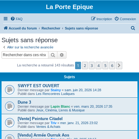
La Porte Epique
FAQ
Inscription
Connexion
R
Accueil du forum
Rechercher
Sujets sans réponse
e
Sujets sans réponse
c
Aller sur la recherche avancée
h
Rechercher
Recherche avancée
e
1
2
3
4
5
6
Suivant
La recherche a retourné 143 résultats
r
c
Sujets
h
SWYFT EST OUVERT
e
Dernier message par
Stainy
«
sam. juin 20, 2026 14:28
Publié dans
Les Rencontres Ludiques
r
Dune 3
Dernier message par
Lapin Blanc
«
ven. mars 20, 2026 17:35
Publié dans
Jeux, Cinéma, Livres & Musique
[Vente] Peinture Citadel
Dernier message par
Triv
«
mer. janv. 21, 2026 23:02
Publié dans
Ventes & Achats
[Vendu] Armée Ourruk Aos