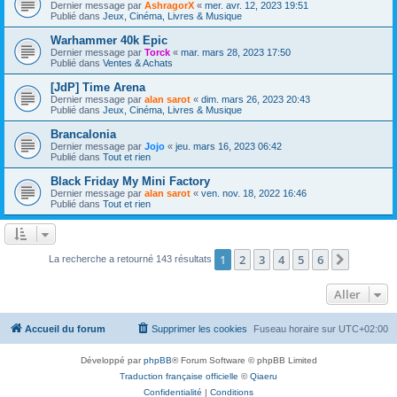
Dernier message par
AshragorX
«
mer. avr. 12, 2023 19:51
Publié dans
Jeux, Cinéma, Livres & Musique
Warhammer 40k Epic
Dernier message par
Torck
«
mar. mars 28, 2023 17:50
Publié dans
Ventes & Achats
[JdP] Time Arena
Dernier message par
alan sarot
«
dim. mars 26, 2023 20:43
Publié dans
Jeux, Cinéma, Livres & Musique
Brancalonia
Dernier message par
Jojo
«
jeu. mars 16, 2023 06:42
Publié dans
Tout et rien
Black Friday My Mini Factory
Dernier message par
alan sarot
«
ven. nov. 18, 2022 16:46
Publié dans
Tout et rien
1
2
3
4
5
6
Suivant
La recherche a retourné 143 résultats
Aller
Accueil du forum
Supprimer les cookies
Fuseau horaire sur
UTC+02:00
Développé par
phpBB
® Forum Software © phpBB Limited
Traduction française officielle
©
Qiaeru
Confidentialité
|
Conditions