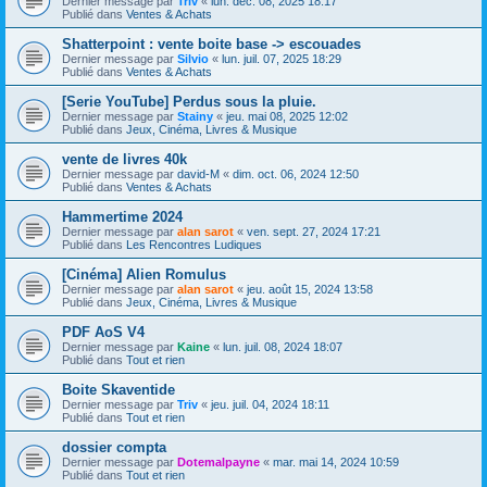
Dernier message par
Triv
«
lun. déc. 08, 2025 18:17
Publié dans
Ventes & Achats
Shatterpoint : vente boite base -> escouades
Dernier message par
Silvio
«
lun. juil. 07, 2025 18:29
Publié dans
Ventes & Achats
[Serie YouTube] Perdus sous la pluie.
Dernier message par
Stainy
«
jeu. mai 08, 2025 12:02
Publié dans
Jeux, Cinéma, Livres & Musique
vente de livres 40k
Dernier message par
david-M
«
dim. oct. 06, 2024 12:50
Publié dans
Ventes & Achats
Hammertime 2024
Dernier message par
alan sarot
«
ven. sept. 27, 2024 17:21
Publié dans
Les Rencontres Ludiques
[Cinéma] Alien Romulus
Dernier message par
alan sarot
«
jeu. août 15, 2024 13:58
Publié dans
Jeux, Cinéma, Livres & Musique
PDF AoS V4
Dernier message par
Kaine
«
lun. juil. 08, 2024 18:07
Publié dans
Tout et rien
Boite Skaventide
Dernier message par
Triv
«
jeu. juil. 04, 2024 18:11
Publié dans
Tout et rien
dossier compta
Dernier message par
Dotemalpayne
«
mar. mai 14, 2024 10:59
Publié dans
Tout et rien