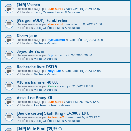
[JdR] Vaesen
Dernier message par
alan sarot
«
ven. avr. 19, 2024 18:57
Publié dans
Jeux, Cinéma, Livres & Musique
[Wargame/JDP] Rumbleslam
Dernier message par
alan sarot
«
sam. févr. 10, 2024 01:01
Publié dans
Jeux, Cinéma, Livres & Musique
Divers jeux
Dernier message par
syntaxerror
«
sam. déc. 02, 2023 09:51
Publié dans
Ventes & Achats
Joyau de Yavin
Dernier message par
Jojo
«
ven. oct. 27, 2023 20:34
Publié dans
Ventes & Achats
Recherche livre D&D 5
Dernier message par
Heydean
«
sam. août 19, 2023 18:56
Publié dans
Ventes & Achats
V10 warhammer 40 000
Dernier message par
Kaine
«
ven. juil. 21, 2023 11:38
Publié dans
Ventes & Achats
Assaut de Bruay XII
Dernier message par
alan sarot
«
ven. mai 26, 2023 12:30
Publié dans
Les Rencontres Ludiques
[Jeu de cartes] Skull King - 14,90€ / 10 €
Dernier message par
AshragorX
«
ven. mai 05, 2023 12:28
Publié dans
Jeux, Cinéma, Livres & Musique
[JdP] Mille Fiori (39,95 €)