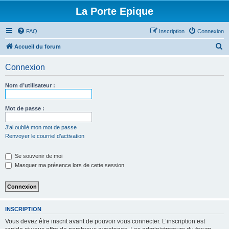
La Porte Epique
FAQ
Inscription
Connexion
R
Accueil du forum
e
Connexion
c
h
Nom d’utilisateur :
e
r
Mot de passe :
c
J’ai oublié mon mot de passe
h
Renvoyer le courriel d’activation
e
Se souvenir de moi
r
Masquer ma présence lors de cette session
INSCRIPTION
Vous devez être inscrit avant de pouvoir vous connecter. L’inscription est