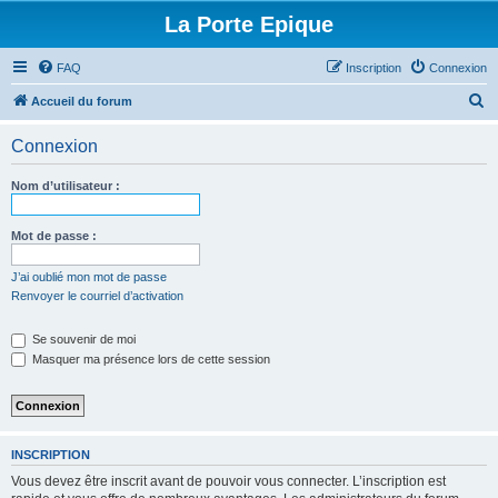
La Porte Epique
FAQ
Inscription
Connexion
R
Accueil du forum
e
Connexion
c
h
Nom d’utilisateur :
e
r
Mot de passe :
c
J’ai oublié mon mot de passe
h
Renvoyer le courriel d’activation
e
Se souvenir de moi
r
Masquer ma présence lors de cette session
INSCRIPTION
Vous devez être inscrit avant de pouvoir vous connecter. L’inscription est