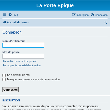
La Porte Epique
FAQ
Inscription
Connexion
R
Accueil du forum
e
Connexion
c
h
Nom d’utilisateur :
e
r
Mot de passe :
c
J’ai oublié mon mot de passe
h
Renvoyer le courriel d’activation
e
Se souvenir de moi
r
Masquer ma présence lors de cette session
INSCRIPTION
Vous devez être inscrit avant de pouvoir vous connecter. L’inscription est