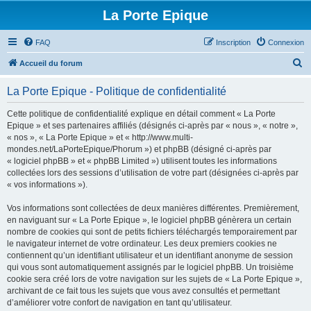
La Porte Epique
FAQ
Inscription
Connexion
R
Accueil du forum
e
La Porte Epique - Politique de confidentialité
c
h
Cette politique de confidentialité explique en détail comment « La Porte
Epique » et ses partenaires affiliés (désignés ci-après par « nous », « notre »,
e
« nos », « La Porte Epique » et « http://www.multi-
r
mondes.net/LaPorteEpique/Phorum ») et phpBB (désigné ci-après par
« logiciel phpBB » et « phpBB Limited ») utilisent toutes les informations
c
collectées lors des sessions d’utilisation de votre part (désignées ci-après par
h
« vos informations »).
e
Vos informations sont collectées de deux manières différentes. Premièrement,
r
en naviguant sur « La Porte Epique », le logiciel phpBB génèrera un certain
nombre de cookies qui sont de petits fichiers téléchargés temporairement par
le navigateur internet de votre ordinateur. Les deux premiers cookies ne
contiennent qu’un identifiant utilisateur et un identifiant anonyme de session
qui vous sont automatiquement assignés par le logiciel phpBB. Un troisième
cookie sera créé lors de votre navigation sur les sujets de « La Porte Epique »,
archivant de ce fait tous les sujets que vous avez consultés et permettant
d’améliorer votre confort de navigation en tant qu’utilisateur.