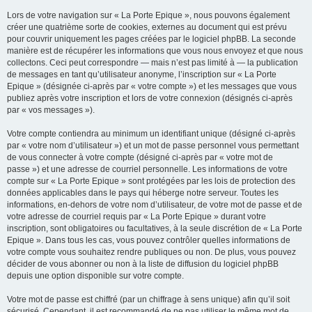
Lors de votre navigation sur « La Porte Epique », nous pouvons également
créer une quatrième sorte de cookies, externes au document qui est prévu
pour couvrir uniquement les pages créées par le logiciel phpBB. La seconde
manière est de récupérer les informations que vous nous envoyez et que nous
collectons. Ceci peut correspondre — mais n’est pas limité à — la publication
de messages en tant qu’utilisateur anonyme, l’inscription sur « La Porte
Epique » (désignée ci-après par « votre compte ») et les messages que vous
publiez après votre inscription et lors de votre connexion (désignés ci-après
par « vos messages »).
Votre compte contiendra au minimum un identifiant unique (désigné ci-après
par « votre nom d’utilisateur ») et un mot de passe personnel vous permettant
de vous connecter à votre compte (désigné ci-après par « votre mot de
passe ») et une adresse de courriel personnelle. Les informations de votre
compte sur « La Porte Epique » sont protégées par les lois de protection des
données applicables dans le pays qui héberge notre serveur. Toutes les
informations, en-dehors de votre nom d’utilisateur, de votre mot de passe et de
votre adresse de courriel requis par « La Porte Epique » durant votre
inscription, sont obligatoires ou facultatives, à la seule discrétion de « La Porte
Epique ». Dans tous les cas, vous pouvez contrôler quelles informations de
votre compte vous souhaitez rendre publiques ou non. De plus, vous pouvez
décider de vous abonner ou non à la liste de diffusion du logiciel phpBB
depuis une option disponible sur votre compte.
Votre mot de passe est chiffré (par un chiffrage à sens unique) afin qu’il soit
sécurisé. Cependant, il est recommandé de ne pas utiliser le même mot de