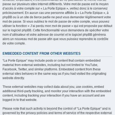
passe sur plusieurs sites internet différents. Votre mot de passe est le moyen
d’accès à votre compte sur « La Porte Epique », veillez donc à le conservez
précieusement. En aucun cas une personne affiliée à « La Porte Epique », à
phpBB ou à un site de tierce partie ne peut vous demander légitimement votre
mot de passe. Si vous oubliez le mot de passe de votre compte, vous pouvez
utiliser la fonction « J’ai perdu mon mot de passe » qui est proposée par défaut
sur le logiciel phpBB. Cette fonctionnalité vous demandera de spécifier votre
nom d’utilisateur et votre adresse de courriel et le logiciel phpBB générera
alors un nouveau mot de passe afin que vous puissiez reprendre le contrôle
de votre compte.
EMBEDDED CONTENT FROM OTHER WEBSITES
“La Porte Epique” may include posts or content that contain embedded
material from external websites, including but not limited to YouTube,
Facebook, Twitter, and similar platforms. Embedded content from these
external sites behaves in the same way as if you had visited the originating
website directly.
These external websites may collect data about you, use cookies, embed
additional third-party tracking, and monitor your interaction with the embedded
content, including tracking your interaction if you have an account and are
logged in to that website.
Please note that such activity is beyond the control of “La Porte Epique” and is
governed by the privacy policies and terms of service of the respective external