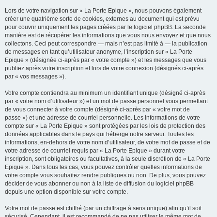
Lors de votre navigation sur « La Porte Epique », nous pouvons également
créer une quatrième sorte de cookies, externes au document qui est prévu
pour couvrir uniquement les pages créées par le logiciel phpBB. La seconde
manière est de récupérer les informations que vous nous envoyez et que nous
collectons. Ceci peut correspondre — mais n’est pas limité à — la publication
de messages en tant qu’utilisateur anonyme, l’inscription sur « La Porte
Epique » (désignée ci-après par « votre compte ») et les messages que vous
publiez après votre inscription et lors de votre connexion (désignés ci-après
par « vos messages »).
Votre compte contiendra au minimum un identifiant unique (désigné ci-après
par « votre nom d’utilisateur ») et un mot de passe personnel vous permettant
de vous connecter à votre compte (désigné ci-après par « votre mot de
passe ») et une adresse de courriel personnelle. Les informations de votre
compte sur « La Porte Epique » sont protégées par les lois de protection des
données applicables dans le pays qui héberge notre serveur. Toutes les
informations, en-dehors de votre nom d’utilisateur, de votre mot de passe et de
votre adresse de courriel requis par « La Porte Epique » durant votre
inscription, sont obligatoires ou facultatives, à la seule discrétion de « La Porte
Epique ». Dans tous les cas, vous pouvez contrôler quelles informations de
votre compte vous souhaitez rendre publiques ou non. De plus, vous pouvez
décider de vous abonner ou non à la liste de diffusion du logiciel phpBB
depuis une option disponible sur votre compte.
Votre mot de passe est chiffré (par un chiffrage à sens unique) afin qu’il soit
sécurisé. Cependant, il est recommandé de ne pas utiliser le même mot de