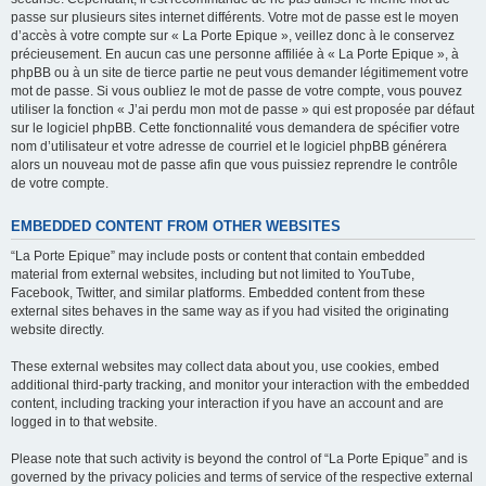
passe sur plusieurs sites internet différents. Votre mot de passe est le moyen
d’accès à votre compte sur « La Porte Epique », veillez donc à le conservez
précieusement. En aucun cas une personne affiliée à « La Porte Epique », à
phpBB ou à un site de tierce partie ne peut vous demander légitimement votre
mot de passe. Si vous oubliez le mot de passe de votre compte, vous pouvez
utiliser la fonction « J’ai perdu mon mot de passe » qui est proposée par défaut
sur le logiciel phpBB. Cette fonctionnalité vous demandera de spécifier votre
nom d’utilisateur et votre adresse de courriel et le logiciel phpBB générera
alors un nouveau mot de passe afin que vous puissiez reprendre le contrôle
de votre compte.
EMBEDDED CONTENT FROM OTHER WEBSITES
“La Porte Epique” may include posts or content that contain embedded
material from external websites, including but not limited to YouTube,
Facebook, Twitter, and similar platforms. Embedded content from these
external sites behaves in the same way as if you had visited the originating
website directly.
These external websites may collect data about you, use cookies, embed
additional third-party tracking, and monitor your interaction with the embedded
content, including tracking your interaction if you have an account and are
logged in to that website.
Please note that such activity is beyond the control of “La Porte Epique” and is
governed by the privacy policies and terms of service of the respective external