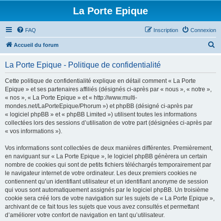
La Porte Epique
FAQ
Inscription
Connexion
R
Accueil du forum
e
La Porte Epique - Politique de confidentialité
c
h
Cette politique de confidentialité explique en détail comment « La Porte
Epique » et ses partenaires affiliés (désignés ci-après par « nous », « notre »,
e
« nos », « La Porte Epique » et « http://www.multi-
r
mondes.net/LaPorteEpique/Phorum ») et phpBB (désigné ci-après par
« logiciel phpBB » et « phpBB Limited ») utilisent toutes les informations
c
collectées lors des sessions d’utilisation de votre part (désignées ci-après par
h
« vos informations »).
e
Vos informations sont collectées de deux manières différentes. Premièrement,
r
en naviguant sur « La Porte Epique », le logiciel phpBB génèrera un certain
nombre de cookies qui sont de petits fichiers téléchargés temporairement par
le navigateur internet de votre ordinateur. Les deux premiers cookies ne
contiennent qu’un identifiant utilisateur et un identifiant anonyme de session
qui vous sont automatiquement assignés par le logiciel phpBB. Un troisième
cookie sera créé lors de votre navigation sur les sujets de « La Porte Epique »,
archivant de ce fait tous les sujets que vous avez consultés et permettant
d’améliorer votre confort de navigation en tant qu’utilisateur.