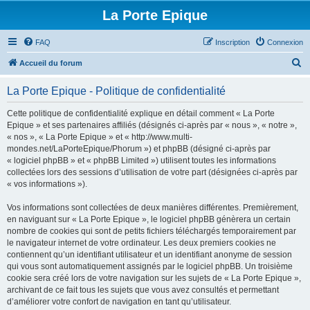
La Porte Epique
FAQ
Inscription
Connexion
R
Accueil du forum
e
La Porte Epique - Politique de confidentialité
c
h
Cette politique de confidentialité explique en détail comment « La Porte
Epique » et ses partenaires affiliés (désignés ci-après par « nous », « notre »,
e
« nos », « La Porte Epique » et « http://www.multi-
r
mondes.net/LaPorteEpique/Phorum ») et phpBB (désigné ci-après par
« logiciel phpBB » et « phpBB Limited ») utilisent toutes les informations
c
collectées lors des sessions d’utilisation de votre part (désignées ci-après par
h
« vos informations »).
e
Vos informations sont collectées de deux manières différentes. Premièrement,
r
en naviguant sur « La Porte Epique », le logiciel phpBB génèrera un certain
nombre de cookies qui sont de petits fichiers téléchargés temporairement par
le navigateur internet de votre ordinateur. Les deux premiers cookies ne
contiennent qu’un identifiant utilisateur et un identifiant anonyme de session
qui vous sont automatiquement assignés par le logiciel phpBB. Un troisième
cookie sera créé lors de votre navigation sur les sujets de « La Porte Epique »,
archivant de ce fait tous les sujets que vous avez consultés et permettant
d’améliorer votre confort de navigation en tant qu’utilisateur.