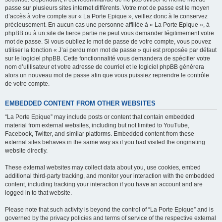
passe sur plusieurs sites internet différents. Votre mot de passe est le moyen
d’accès à votre compte sur « La Porte Epique », veillez donc à le conservez
précieusement. En aucun cas une personne affiliée à « La Porte Epique », à
phpBB ou à un site de tierce partie ne peut vous demander légitimement votre
mot de passe. Si vous oubliez le mot de passe de votre compte, vous pouvez
utiliser la fonction « J’ai perdu mon mot de passe » qui est proposée par défaut
sur le logiciel phpBB. Cette fonctionnalité vous demandera de spécifier votre
nom d’utilisateur et votre adresse de courriel et le logiciel phpBB générera
alors un nouveau mot de passe afin que vous puissiez reprendre le contrôle
de votre compte.
EMBEDDED CONTENT FROM OTHER WEBSITES
“La Porte Epique” may include posts or content that contain embedded
material from external websites, including but not limited to YouTube,
Facebook, Twitter, and similar platforms. Embedded content from these
external sites behaves in the same way as if you had visited the originating
website directly.
These external websites may collect data about you, use cookies, embed
additional third-party tracking, and monitor your interaction with the embedded
content, including tracking your interaction if you have an account and are
logged in to that website.
Please note that such activity is beyond the control of “La Porte Epique” and is
governed by the privacy policies and terms of service of the respective external