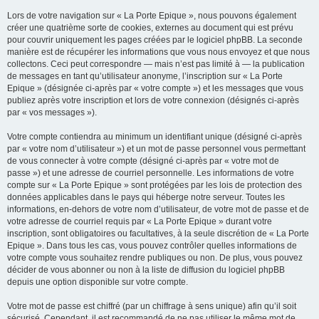
Lors de votre navigation sur « La Porte Epique », nous pouvons également
créer une quatrième sorte de cookies, externes au document qui est prévu
pour couvrir uniquement les pages créées par le logiciel phpBB. La seconde
manière est de récupérer les informations que vous nous envoyez et que nous
collectons. Ceci peut correspondre — mais n’est pas limité à — la publication
de messages en tant qu’utilisateur anonyme, l’inscription sur « La Porte
Epique » (désignée ci-après par « votre compte ») et les messages que vous
publiez après votre inscription et lors de votre connexion (désignés ci-après
par « vos messages »).
Votre compte contiendra au minimum un identifiant unique (désigné ci-après
par « votre nom d’utilisateur ») et un mot de passe personnel vous permettant
de vous connecter à votre compte (désigné ci-après par « votre mot de
passe ») et une adresse de courriel personnelle. Les informations de votre
compte sur « La Porte Epique » sont protégées par les lois de protection des
données applicables dans le pays qui héberge notre serveur. Toutes les
informations, en-dehors de votre nom d’utilisateur, de votre mot de passe et de
votre adresse de courriel requis par « La Porte Epique » durant votre
inscription, sont obligatoires ou facultatives, à la seule discrétion de « La Porte
Epique ». Dans tous les cas, vous pouvez contrôler quelles informations de
votre compte vous souhaitez rendre publiques ou non. De plus, vous pouvez
décider de vous abonner ou non à la liste de diffusion du logiciel phpBB
depuis une option disponible sur votre compte.
Votre mot de passe est chiffré (par un chiffrage à sens unique) afin qu’il soit
sécurisé. Cependant, il est recommandé de ne pas utiliser le même mot de