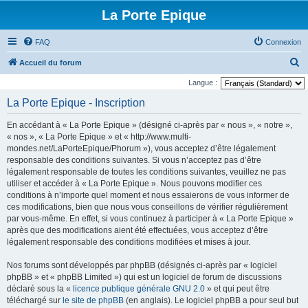
La Porte Epique
FAQ
Connexion
R
Accueil du forum
e
Langue :
c
La Porte Epique - Inscription
h
En accédant à « La Porte Epique » (désigné ci-après par « nous », « notre »,
e
« nos », « La Porte Epique » et « http://www.multi-
r
mondes.net/LaPorteEpique/Phorum »), vous acceptez d’être légalement
responsable des conditions suivantes. Si vous n’acceptez pas d’être
c
légalement responsable de toutes les conditions suivantes, veuillez ne pas
h
utiliser et accéder à « La Porte Epique ». Nous pouvons modifier ces
e
conditions à n’importe quel moment et nous essaierons de vous informer de
ces modifications, bien que nous vous conseillons de vérifier régulièrement
r
par vous-même. En effet, si vous continuez à participer à « La Porte Epique »
après que des modifications aient été effectuées, vous acceptez d’être
légalement responsable des conditions modifiées et mises à jour.
Nos forums sont développés par phpBB (désignés ci-après par « logiciel
phpBB » et « phpBB Limited ») qui est un logiciel de forum de discussions
déclaré sous la «
licence publique générale GNU 2.0
» et qui peut être
téléchargé sur
le site de phpBB
(en anglais). Le logiciel phpBB a pour seul but