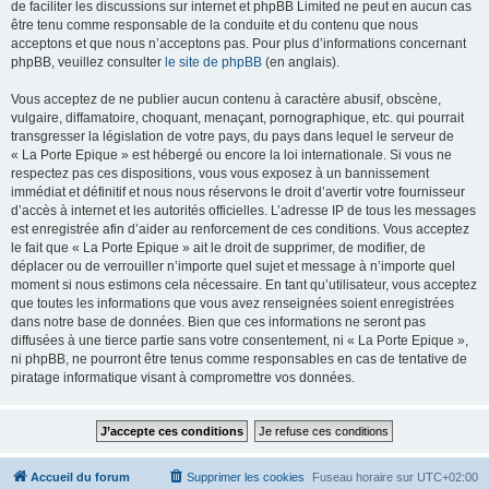
de faciliter les discussions sur internet et phpBB Limited ne peut en aucun cas
être tenu comme responsable de la conduite et du contenu que nous
acceptons et que nous n’acceptons pas. Pour plus d’informations concernant
phpBB, veuillez consulter
le site de phpBB
(en anglais).
Vous acceptez de ne publier aucun contenu à caractère abusif, obscène,
vulgaire, diffamatoire, choquant, menaçant, pornographique, etc. qui pourrait
transgresser la législation de votre pays, du pays dans lequel le serveur de
« La Porte Epique » est hébergé ou encore la loi internationale. Si vous ne
respectez pas ces dispositions, vous vous exposez à un bannissement
immédiat et définitif et nous nous réservons le droit d’avertir votre fournisseur
d’accès à internet et les autorités officielles. L’adresse IP de tous les messages
est enregistrée afin d’aider au renforcement de ces conditions. Vous acceptez
le fait que « La Porte Epique » ait le droit de supprimer, de modifier, de
déplacer ou de verrouiller n’importe quel sujet et message à n’importe quel
moment si nous estimons cela nécessaire. En tant qu’utilisateur, vous acceptez
que toutes les informations que vous avez renseignées soient enregistrées
dans notre base de données. Bien que ces informations ne seront pas
diffusées à une tierce partie sans votre consentement, ni « La Porte Epique »,
ni phpBB, ne pourront être tenus comme responsables en cas de tentative de
piratage informatique visant à compromettre vos données.
Accueil du forum
Supprimer les cookies
Fuseau horaire sur
UTC+02:00