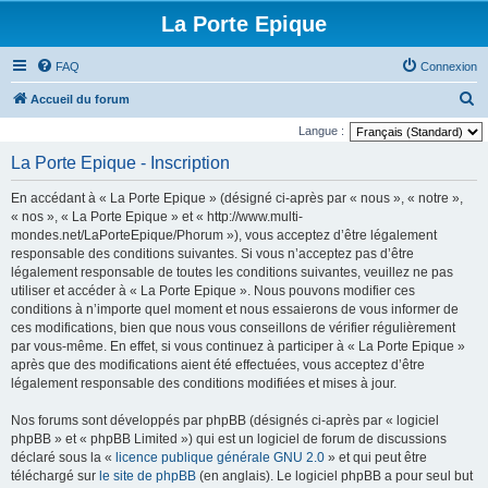
La Porte Epique
FAQ
Connexion
R
Accueil du forum
e
Langue :
c
La Porte Epique - Inscription
h
En accédant à « La Porte Epique » (désigné ci-après par « nous », « notre »,
e
« nos », « La Porte Epique » et « http://www.multi-
r
mondes.net/LaPorteEpique/Phorum »), vous acceptez d’être légalement
responsable des conditions suivantes. Si vous n’acceptez pas d’être
c
légalement responsable de toutes les conditions suivantes, veuillez ne pas
h
utiliser et accéder à « La Porte Epique ». Nous pouvons modifier ces
e
conditions à n’importe quel moment et nous essaierons de vous informer de
ces modifications, bien que nous vous conseillons de vérifier régulièrement
r
par vous-même. En effet, si vous continuez à participer à « La Porte Epique »
après que des modifications aient été effectuées, vous acceptez d’être
légalement responsable des conditions modifiées et mises à jour.
Nos forums sont développés par phpBB (désignés ci-après par « logiciel
phpBB » et « phpBB Limited ») qui est un logiciel de forum de discussions
déclaré sous la «
licence publique générale GNU 2.0
» et qui peut être
téléchargé sur
le site de phpBB
(en anglais). Le logiciel phpBB a pour seul but