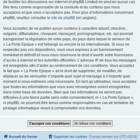
de faciliter les discussions sur internet et phpBB Limited ne peut en aucun cas
être tenu comme responsable de la conduite et du contenu que nous
acceptons et que nous n’acceptons pas. Pour plus d’informations concernant
phpBB, veuillez consulter
le site de phpBB
(en anglais).
Vous acceptez de ne publier aucun contenu à caractère abusif, obscène,
vulgaire, diffamatoire, choquant, menaçant, pornographique, etc. qui pourrait
transgresser la législation de votre pays, du pays dans lequel le serveur de
« La Porte Epique » est hébergé ou encore la loi internationale. Si vous ne
respectez pas ces dispositions, vous vous exposez à un bannissement
immédiat et définitif et nous nous réservons le droit d’avertir votre fournisseur
d’accès à internet et les autorités officielles. L’adresse IP de tous les messages
est enregistrée afin d’aider au renforcement de ces conditions. Vous acceptez
le fait que « La Porte Epique » ait le droit de supprimer, de modifier, de
déplacer ou de verrouiller n’importe quel sujet et message à n’importe quel
moment si nous estimons cela nécessaire. En tant qu’utilisateur, vous acceptez
que toutes les informations que vous avez renseignées soient enregistrées
dans notre base de données. Bien que ces informations ne seront pas
diffusées à une tierce partie sans votre consentement, ni « La Porte Epique »,
ni phpBB, ne pourront être tenus comme responsables en cas de tentative de
piratage informatique visant à compromettre vos données.
Accueil du forum
Supprimer les cookies
Fuseau horaire sur
UTC+02:00