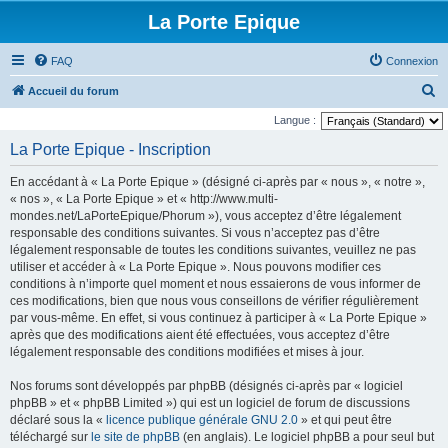
La Porte Epique
FAQ
Connexion
R
Accueil du forum
e
Langue :
c
La Porte Epique - Inscription
h
En accédant à « La Porte Epique » (désigné ci-après par « nous », « notre »,
e
« nos », « La Porte Epique » et « http://www.multi-
r
mondes.net/LaPorteEpique/Phorum »), vous acceptez d’être légalement
responsable des conditions suivantes. Si vous n’acceptez pas d’être
c
légalement responsable de toutes les conditions suivantes, veuillez ne pas
h
utiliser et accéder à « La Porte Epique ». Nous pouvons modifier ces
e
conditions à n’importe quel moment et nous essaierons de vous informer de
ces modifications, bien que nous vous conseillons de vérifier régulièrement
r
par vous-même. En effet, si vous continuez à participer à « La Porte Epique »
après que des modifications aient été effectuées, vous acceptez d’être
légalement responsable des conditions modifiées et mises à jour.
Nos forums sont développés par phpBB (désignés ci-après par « logiciel
phpBB » et « phpBB Limited ») qui est un logiciel de forum de discussions
déclaré sous la «
licence publique générale GNU 2.0
» et qui peut être
téléchargé sur
le site de phpBB
(en anglais). Le logiciel phpBB a pour seul but