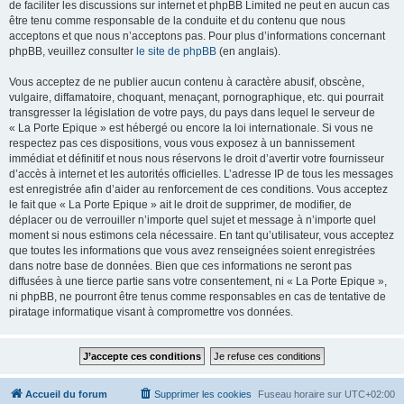
de faciliter les discussions sur internet et phpBB Limited ne peut en aucun cas
être tenu comme responsable de la conduite et du contenu que nous
acceptons et que nous n’acceptons pas. Pour plus d’informations concernant
phpBB, veuillez consulter
le site de phpBB
(en anglais).
Vous acceptez de ne publier aucun contenu à caractère abusif, obscène,
vulgaire, diffamatoire, choquant, menaçant, pornographique, etc. qui pourrait
transgresser la législation de votre pays, du pays dans lequel le serveur de
« La Porte Epique » est hébergé ou encore la loi internationale. Si vous ne
respectez pas ces dispositions, vous vous exposez à un bannissement
immédiat et définitif et nous nous réservons le droit d’avertir votre fournisseur
d’accès à internet et les autorités officielles. L’adresse IP de tous les messages
est enregistrée afin d’aider au renforcement de ces conditions. Vous acceptez
le fait que « La Porte Epique » ait le droit de supprimer, de modifier, de
déplacer ou de verrouiller n’importe quel sujet et message à n’importe quel
moment si nous estimons cela nécessaire. En tant qu’utilisateur, vous acceptez
que toutes les informations que vous avez renseignées soient enregistrées
dans notre base de données. Bien que ces informations ne seront pas
diffusées à une tierce partie sans votre consentement, ni « La Porte Epique »,
ni phpBB, ne pourront être tenus comme responsables en cas de tentative de
piratage informatique visant à compromettre vos données.
Accueil du forum
Supprimer les cookies
Fuseau horaire sur
UTC+02:00