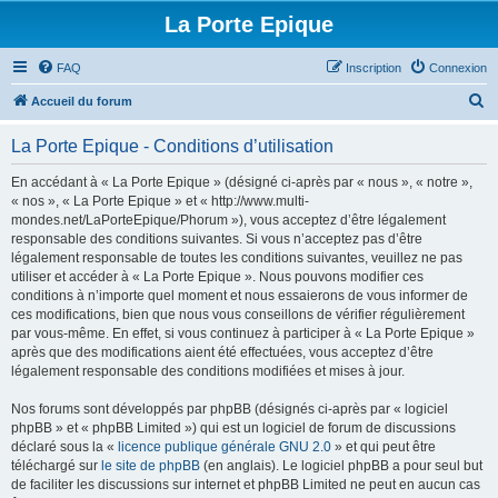
La Porte Epique
FAQ
Inscription
Connexion
R
Accueil du forum
e
La Porte Epique - Conditions d’utilisation
c
h
En accédant à « La Porte Epique » (désigné ci-après par « nous », « notre »,
« nos », « La Porte Epique » et « http://www.multi-
e
mondes.net/LaPorteEpique/Phorum »), vous acceptez d’être légalement
r
responsable des conditions suivantes. Si vous n’acceptez pas d’être
légalement responsable de toutes les conditions suivantes, veuillez ne pas
c
utiliser et accéder à « La Porte Epique ». Nous pouvons modifier ces
h
conditions à n’importe quel moment et nous essaierons de vous informer de
ces modifications, bien que nous vous conseillons de vérifier régulièrement
e
par vous-même. En effet, si vous continuez à participer à « La Porte Epique »
r
après que des modifications aient été effectuées, vous acceptez d’être
légalement responsable des conditions modifiées et mises à jour.
Nos forums sont développés par phpBB (désignés ci-après par « logiciel
phpBB » et « phpBB Limited ») qui est un logiciel de forum de discussions
déclaré sous la «
licence publique générale GNU 2.0
» et qui peut être
téléchargé sur
le site de phpBB
(en anglais). Le logiciel phpBB a pour seul but
de faciliter les discussions sur internet et phpBB Limited ne peut en aucun cas