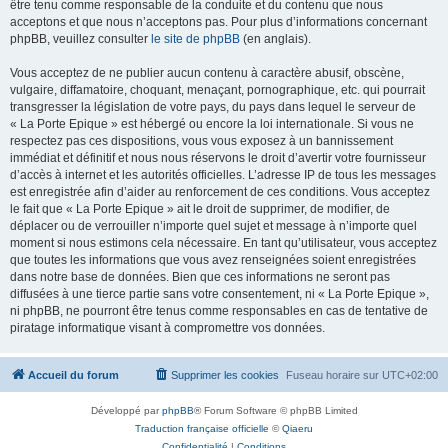
être tenu comme responsable de la conduite et du contenu que nous
acceptons et que nous n’acceptons pas. Pour plus d’informations concernant
phpBB, veuillez consulter
le site de phpBB
(en anglais).
Vous acceptez de ne publier aucun contenu à caractère abusif, obscène,
vulgaire, diffamatoire, choquant, menaçant, pornographique, etc. qui pourrait
transgresser la législation de votre pays, du pays dans lequel le serveur de
« La Porte Epique » est hébergé ou encore la loi internationale. Si vous ne
respectez pas ces dispositions, vous vous exposez à un bannissement
immédiat et définitif et nous nous réservons le droit d’avertir votre fournisseur
d’accès à internet et les autorités officielles. L’adresse IP de tous les messages
est enregistrée afin d’aider au renforcement de ces conditions. Vous acceptez
le fait que « La Porte Epique » ait le droit de supprimer, de modifier, de
déplacer ou de verrouiller n’importe quel sujet et message à n’importe quel
moment si nous estimons cela nécessaire. En tant qu’utilisateur, vous acceptez
que toutes les informations que vous avez renseignées soient enregistrées
dans notre base de données. Bien que ces informations ne seront pas
diffusées à une tierce partie sans votre consentement, ni « La Porte Epique »,
ni phpBB, ne pourront être tenus comme responsables en cas de tentative de
piratage informatique visant à compromettre vos données.
Accueil du forum
Supprimer les cookies
Fuseau horaire sur
UTC+02:00
Développé par
phpBB
® Forum Software © phpBB Limited
Traduction française officielle
©
Qiaeru
Confidentialité
|
Conditions