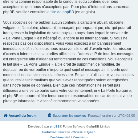
être tenu comme responsable de la conduite et du contenu que nous
acceptons et que nous n’acceptons pas. Pour plus d’informations concernant
phpBB, veuillez consulter
le site de phpBB
(en anglais).
Vous acceptez de ne publier aucun contenu à caractère abusif, obscène,
vulgaire, diffamatoire, choquant, menaçant, pornographique, etc. qui pourrait
transgresser la législation de votre pays, du pays dans lequel le serveur de
« La Porte Epique » est hébergé ou encore la loi internationale. Si vous ne
respectez pas ces dispositions, vous vous exposez à un bannissement
immédiat et définitif et nous nous réservons le droit d’avertir votre fournisseur
d’accès à internet et les autorités officielles. L’adresse IP de tous les messages
est enregistrée afin d’aider au renforcement de ces conditions. Vous acceptez
le fait que « La Porte Epique » ait le droit de supprimer, de modifier, de
déplacer ou de verrouiller n’importe quel sujet et message à n’importe quel
moment si nous estimons cela nécessaire. En tant qu’utilisateur, vous acceptez
que toutes les informations que vous avez renseignées soient enregistrées
dans notre base de données. Bien que ces informations ne seront pas
diffusées à une tierce partie sans votre consentement, ni « La Porte Epique »,
ni phpBB, ne pourront être tenus comme responsables en cas de tentative de
piratage informatique visant à compromettre vos données.
Accueil du forum
Supprimer les cookies
Fuseau horaire sur
UTC+02:00
Développé par
phpBB
® Forum Software © phpBB Limited
Traduction française officielle
©
Qiaeru
Confidentialité
|
Conditions