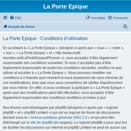
La Porte Epique
FAQ
Inscription
Connexion
R
Accueil du forum
e
La Porte Epique - Conditions d’utilisation
c
h
En accédant à « La Porte Epique » (désigné ci-après par « nous », « notre »,
« nos », « La Porte Epique » et « http://www.multi-
e
mondes.net/LaPorteEpique/Phorum »), vous acceptez d’être légalement
r
responsable des conditions suivantes. Si vous n’acceptez pas d’être
légalement responsable de toutes les conditions suivantes, veuillez ne pas
c
utiliser et accéder à « La Porte Epique ». Nous pouvons modifier ces
h
conditions à n’importe quel moment et nous essaierons de vous informer de
ces modifications, bien que nous vous conseillons de vérifier régulièrement
e
par vous-même. En effet, si vous continuez à participer à « La Porte Epique »
r
après que des modifications aient été effectuées, vous acceptez d’être
légalement responsable des conditions modifiées et mises à jour.
Nos forums sont développés par phpBB (désignés ci-après par « logiciel
phpBB » et « phpBB Limited ») qui est un logiciel de forum de discussions
déclaré sous la «
licence publique générale GNU 2.0
» et qui peut être
téléchargé sur
le site de phpBB
(en anglais). Le logiciel phpBB a pour seul but
de faciliter les discussions sur internet et phpBB Limited ne peut en aucun cas