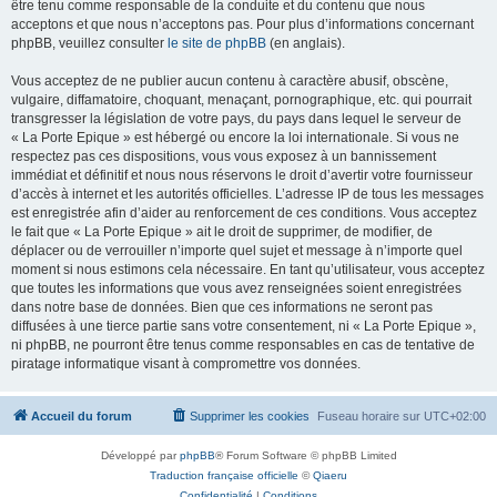
être tenu comme responsable de la conduite et du contenu que nous
acceptons et que nous n’acceptons pas. Pour plus d’informations concernant
phpBB, veuillez consulter
le site de phpBB
(en anglais).
Vous acceptez de ne publier aucun contenu à caractère abusif, obscène,
vulgaire, diffamatoire, choquant, menaçant, pornographique, etc. qui pourrait
transgresser la législation de votre pays, du pays dans lequel le serveur de
« La Porte Epique » est hébergé ou encore la loi internationale. Si vous ne
respectez pas ces dispositions, vous vous exposez à un bannissement
immédiat et définitif et nous nous réservons le droit d’avertir votre fournisseur
d’accès à internet et les autorités officielles. L’adresse IP de tous les messages
est enregistrée afin d’aider au renforcement de ces conditions. Vous acceptez
le fait que « La Porte Epique » ait le droit de supprimer, de modifier, de
déplacer ou de verrouiller n’importe quel sujet et message à n’importe quel
moment si nous estimons cela nécessaire. En tant qu’utilisateur, vous acceptez
que toutes les informations que vous avez renseignées soient enregistrées
dans notre base de données. Bien que ces informations ne seront pas
diffusées à une tierce partie sans votre consentement, ni « La Porte Epique »,
ni phpBB, ne pourront être tenus comme responsables en cas de tentative de
piratage informatique visant à compromettre vos données.
Accueil du forum
Supprimer les cookies
Fuseau horaire sur
UTC+02:00
Développé par
phpBB
® Forum Software © phpBB Limited
Traduction française officielle
©
Qiaeru
Confidentialité
|
Conditions