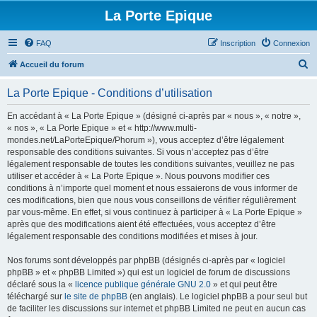
La Porte Epique
FAQ
Inscription
Connexion
R
Accueil du forum
e
La Porte Epique - Conditions d’utilisation
c
h
En accédant à « La Porte Epique » (désigné ci-après par « nous », « notre »,
« nos », « La Porte Epique » et « http://www.multi-
e
mondes.net/LaPorteEpique/Phorum »), vous acceptez d’être légalement
r
responsable des conditions suivantes. Si vous n’acceptez pas d’être
légalement responsable de toutes les conditions suivantes, veuillez ne pas
c
utiliser et accéder à « La Porte Epique ». Nous pouvons modifier ces
h
conditions à n’importe quel moment et nous essaierons de vous informer de
ces modifications, bien que nous vous conseillons de vérifier régulièrement
e
par vous-même. En effet, si vous continuez à participer à « La Porte Epique »
r
après que des modifications aient été effectuées, vous acceptez d’être
légalement responsable des conditions modifiées et mises à jour.
Nos forums sont développés par phpBB (désignés ci-après par « logiciel
phpBB » et « phpBB Limited ») qui est un logiciel de forum de discussions
déclaré sous la «
licence publique générale GNU 2.0
» et qui peut être
téléchargé sur
le site de phpBB
(en anglais). Le logiciel phpBB a pour seul but
de faciliter les discussions sur internet et phpBB Limited ne peut en aucun cas