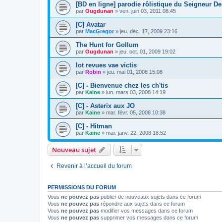
[BD en ligne] parodie rôlistique du Seigneur D
par
Ougdunan
»
ven. juin 03, 2011 08:45
[C] Avatar
par
MacGregor
»
jeu. déc. 17, 2009 23:16
The Hunt for Gollum
par
Ougdunan
»
jeu. oct. 01, 2009 19:02
lot revues vae victis
par
Robin
»
jeu. mai 01, 2008 15:08
[C] - Bienvenue chez les ch'tis
par
Kaine
»
lun. mars 03, 2008 14:19
[C] - Asterix aux JO
par
Kaine
»
mar. févr. 05, 2008 10:38
[C] - Hitman
par
Kaine
»
mar. janv. 22, 2008 18:52
Nouveau sujet
Revenir à l’accueil du forum
PERMISSIONS DU FORUM
Vous
ne pouvez pas
publier de nouveaux sujets dans ce forum
Vous
ne pouvez pas
répondre aux sujets dans ce forum
Vous
ne pouvez pas
modifier vos messages dans ce forum
Vous
ne pouvez pas
supprimer vos messages dans ce forum