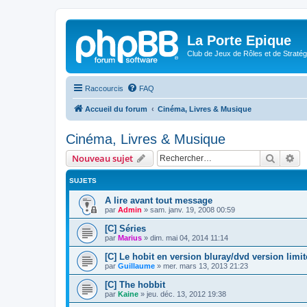
La Porte Epique
Club de Jeux de Rôles et de Stratég
Raccourcis
FAQ
Accueil du forum
Cinéma, Livres & Musique
Cinéma, Livres & Musique
Recher
Re
Nouveau sujet
SUJETS
A lire avant tout message
par
Admin
»
sam. janv. 19, 2008 00:59
[C] Séries
par
Marius
»
dim. mai 04, 2014 11:14
[C] Le hobit en version bluray/dvd version limit
par
Guillaume
»
mer. mars 13, 2013 21:23
[C] The hobbit
par
Kaine
»
jeu. déc. 13, 2012 19:38