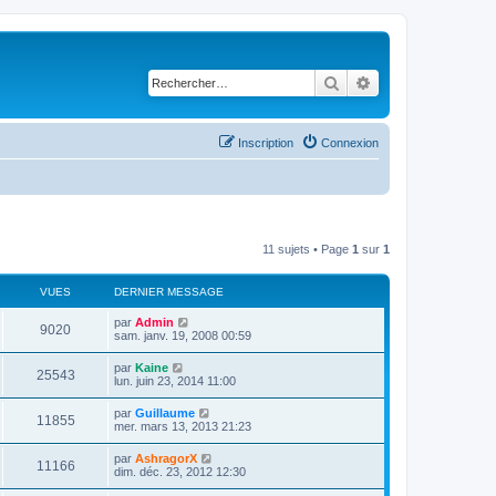
Rechercher
Recherche avancé
Inscription
Connexion
11 sujets • Page
1
sur
1
VUES
DERNIER MESSAGE
D
par
Admin
V
9020
e
sam. janv. 19, 2008 00:59
r
u
n
D
par
Kaine
V
25543
i
e
lun. juin 23, 2014 11:00
e
e
r
r
u
n
D
par
Guillaume
s
m
V
11855
i
e
mer. mars 13, 2013 21:23
e
e
e
r
s
r
u
n
s
D
par
AshragorX
s
m
V
11166
i
a
e
dim. déc. 23, 2012 12:30
e
e
e
g
r
s
r
u
e