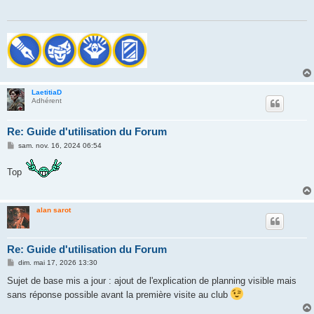
a
g
e
LaetitiaD
Adhérent
Re: Guide d'utilisation du Forum
M
sam. nov. 16, 2024 06:54
e
s
s
Top
a
g
e
alan sarot
Re: Guide d'utilisation du Forum
M
dim. mai 17, 2026 13:30
e
s
Sujet de base mis a jour : ajout de l'explication de planning visible mais
s
sans réponse possible avant la première visite au club
a
g
e