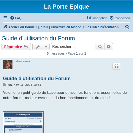
La Porte Epique
FAQ
Inscription
Connexion
R
Accueil du forum
[Public] Ouverture au Monde
Le Club : Présentation
e
Guide d'utilisation du Forum
c
Rechercher
Recherche 
Répondre
h
5 messages • Page
1
sur
1
e
alan sarot
r
c
h
Guide d'utilisation du Forum
e
M
lun. nov. 11, 2024 10:44
e
r
s
Voici ici un petit guide de base pour utiliser les fonctions essentielles de
s
notre forum, moteur essentiel du bon fonctionnement du club !
a
g
e