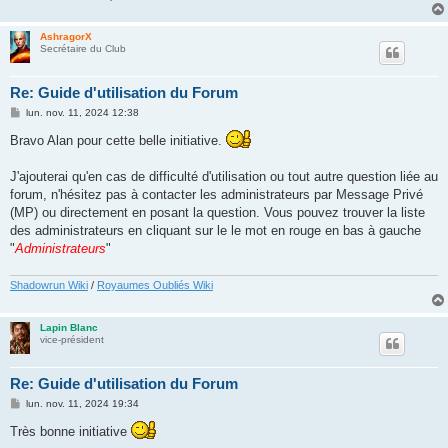
AshragorX
Secrétaire du Club
Re: Guide d'utilisation du Forum
M
lun. nov. 11, 2024 12:38
e
s
Bravo Alan pour cette belle initiative.
s
a
g
J'ajouterai qu'en cas de difficulté d'utilisation ou tout autre question liée au
e
forum, n'hésitez pas à contacter les administrateurs par Message Privé
(MP) ou directement en posant la question. Vous pouvez trouver la liste
des administrateurs en cliquant sur le le mot en rouge en bas à gauche
"
Administrateurs
"
Shadowrun Wiki
/
Royaumes Oubliés Wiki
Lapin Blanc
vice-président
Re: Guide d'utilisation du Forum
M
lun. nov. 11, 2024 19:34
e
s
Très bonne initiative
s