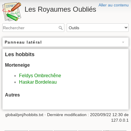
Aller au contenu
Les Royaumes Oubliés
Panneau latéral
Les hobbits
Morteneige
Feldys Ombrechêne
Haskar Bordeleau
Autres
global/pnj/hobbits.txt
· Dernière modification :
2020/09/22 12:30
de
127.0.0.1